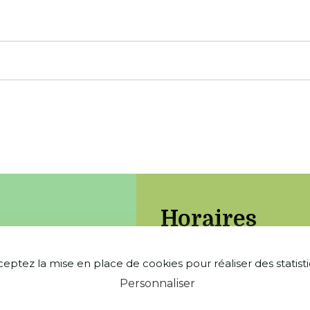
Horaires
ceptez la mise en place de cookies pour réaliser des statistiq
Lundi : 8h30-12h00 / 13h
Personnaliser
Mardi : 8h30-12h00 / 13h0
Jeudi : 8h30-12h00 / 13h0